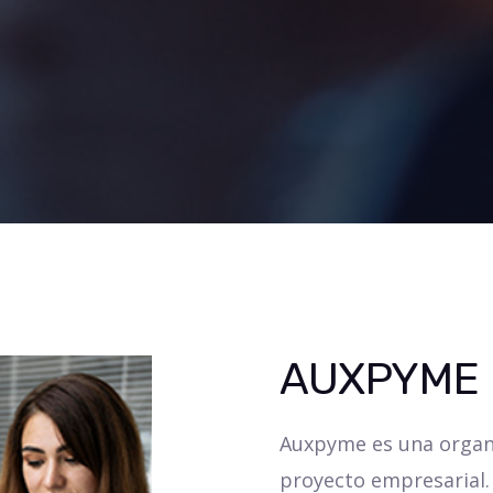
AUXPYME
Auxpyme es una organi
proyecto empresarial.